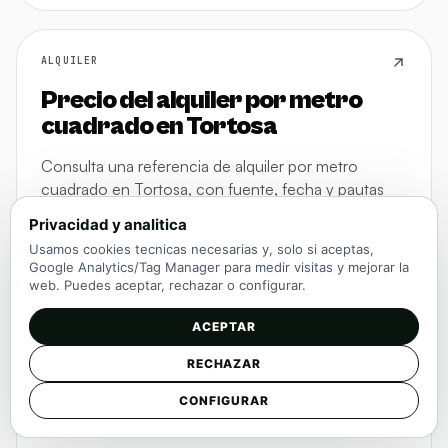
ALQUILER
Precio del alquiler por metro
cuadrado en Tortosa
Consulta una referencia de alquiler por metro
cuadrado en Tortosa, con fuente, fecha y pautas
para comparar anuncios antes de contactar.
Privacidad y analitica
Usamos cookies tecnicas necesarias y, solo si aceptas,
Google Analytics/Tag Manager para medir visitas y mejorar la
LECTURA 4 MIN
ACTUALIZADO MAY 2026
web. Puedes aceptar, rechazar o configurar.
ACEPTAR
PRECIO M2
RECHAZAR
Precio del metro cuadrado en
CONFIGURAR
Vendrell, El