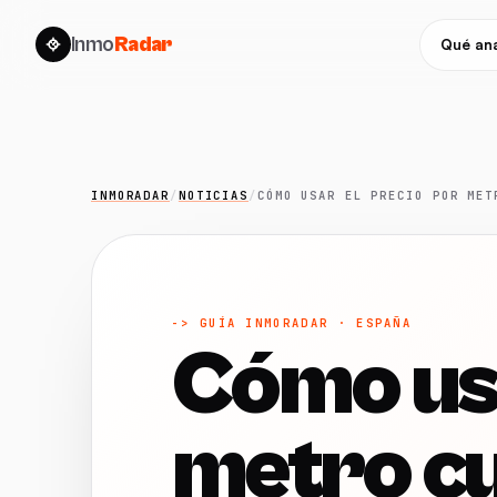
Inmo
Radar
Qué ana
INMORADAR
/
NOTICIAS
/
CÓMO USAR EL PRECIO POR MET
-> GUÍA INMORADAR · ESPAÑA
Cómo usa
metro c