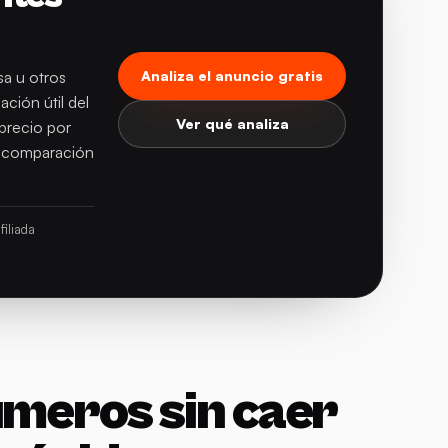
sa u otros
Analiza el anuncio gratis
ción útil del
Ver qué analiza
precio por
y comparación
iliada
úmeros sin caer