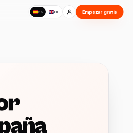
Empezar gratis
ES
EN
or
spaña