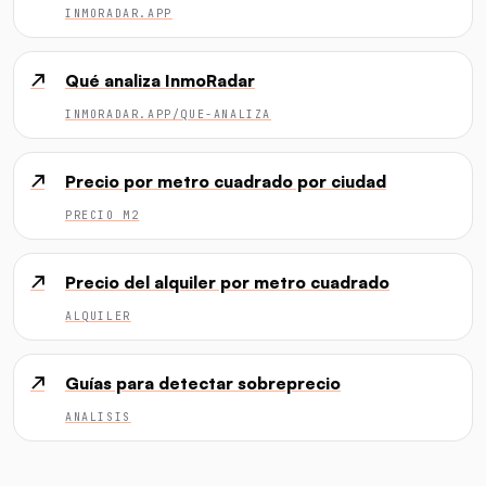
INMORADAR.APP
↗
Qué analiza InmoRadar
INMORADAR.APP/QUE-ANALIZA
↗
Precio por metro cuadrado por ciudad
PRECIO M2
↗
Precio del alquiler por metro cuadrado
ALQUILER
↗
Guías para detectar sobreprecio
ANALISIS