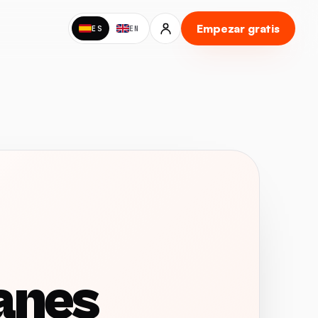
Empezar gratis
ES
EN
anes