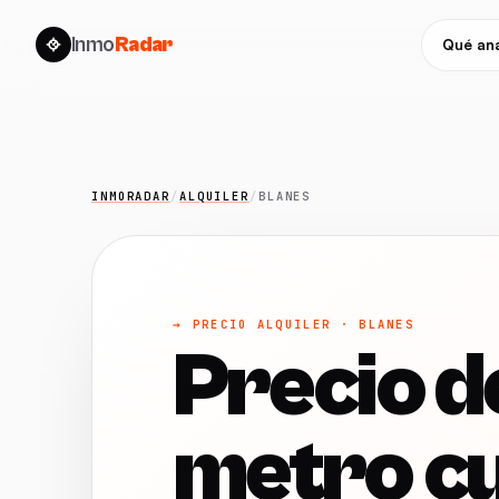
Inmo
Radar
Qué ana
INMORADAR
/
ALQUILER
/
BLANES
→ PRECIO ALQUILER · BLANES
Precio de
metro cu