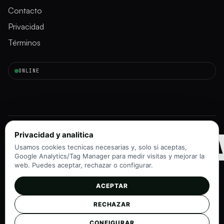
Contacto
Privacidad
Términos
ONLINE
INMORAD
Privacidad y analitica
Usamos cookies tecnicas necesarias y, solo si aceptas,
Google Analytics/Tag Manager para medir visitas y mejorar la
web. Puedes aceptar, rechazar o configurar.
ACEPTAR
Instagram
TikTok
RECHAZAR
©
2026
InmoRadar
v1.0 · Navegadores modernos
CONFIGURAR