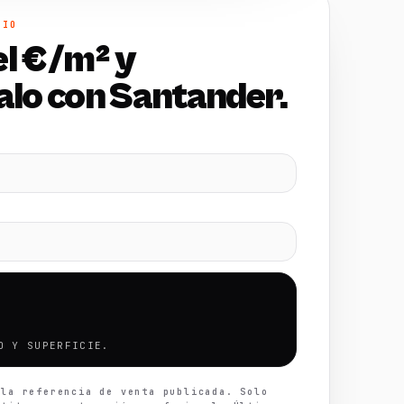
CIO
el €/m² y
lo con Santander.
O Y SUPERFICIE.
 la referencia de venta publicada. Solo