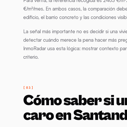
Para venta, la referencia recogida es 2463 €/m². 
€/m²/mes. En ambos casos, la comparación debe l
edificio, el barrio concreto y las condiciones visi
La señal más importante no es decidir si una vivi
detectar cuándo merece la pena hacer más pregun
InmoRadar usa esta lógica: mostrar contexto par
criterio.
Cómo saber si u
caro en Santan