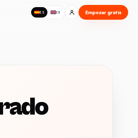
Empezar gratis
ES
EN
drado