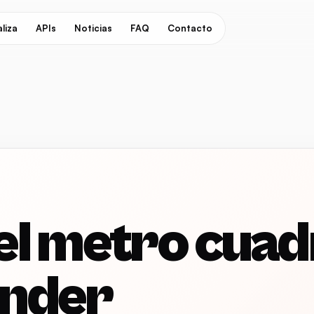
liza
APIs
Noticias
FAQ
Contacto
el metro cua
ander