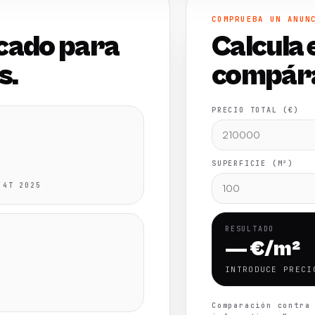
COMPRUEBA UN ANUN
cado para
Calcula 
s.
compára
PRECIO TOTAL (€)
SUPERFICIE (M²)
 4T 2025
RESULTADO
— €/m²
INTRODUCE PRECI
Comparación contra