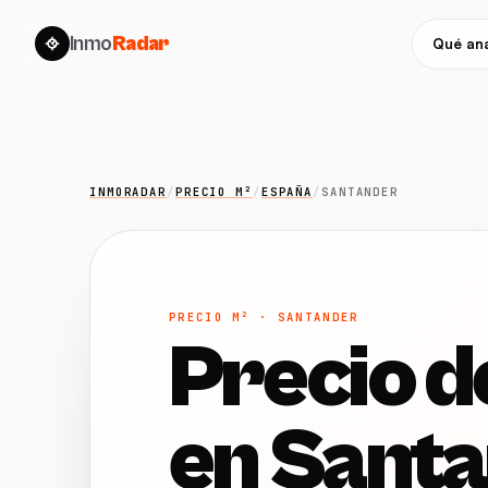
Inmo
Radar
Qué ana
INMORADAR
/
PRECIO M²
/
ESPAÑA
/
SANTANDER
PRECIO M² · SANTANDER
Precio d
en Sant