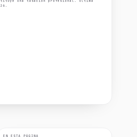
stituye una tasación profesional. Última
026.
EN ESTA PÁGINA