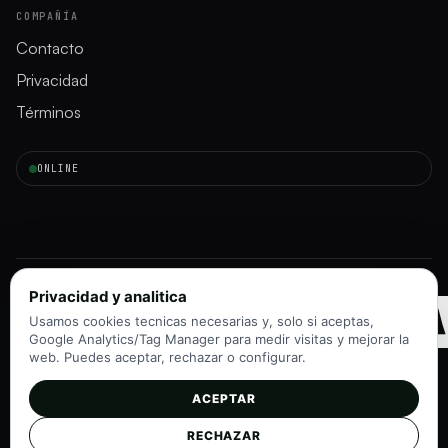
COMPAÑÍA
Contacto
Privacidad
Términos
ONLINE
INMORAD
Privacidad y analitica
Usamos cookies tecnicas necesarias y, solo si aceptas,
Google Analytics/Tag Manager para medir visitas y mejorar la
web. Puedes aceptar, rechazar o configurar.
ACEPTAR
Instagram
TikTok
RECHAZAR