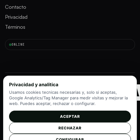
Contacto
Privacidad
Términos
ONLINE
INMORAD
Privacidad y analitica
Usamos cookies tecnicas necesarias y, solo si aceptas,
Google Analytics/Tag Manager para medir visitas y mejorar la
web. Puedes aceptar, rechazar o configurar.
ACEPTAR
Instagram
TikTok
RECHAZAR
©
2026
InmoRadar
v1.0 · Navegadores modernos
CONFIGURAR