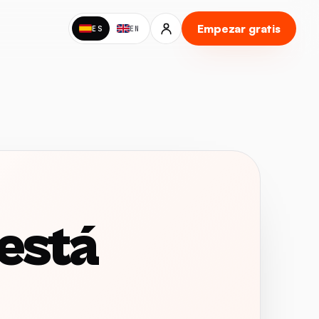
Empezar gratis
ES
EN
 está