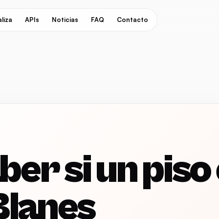
liza
APIs
Noticias
FAQ
Contacto
er si un piso
Blanes