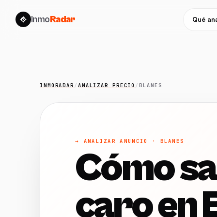
Inmo
Radar
Qué ana
INMORADAR
/
ANALIZAR PRECIO
/
BLANES
→ ANALIZAR ANUNCIO · BLANES
Cómo sab
caro en 