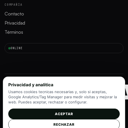
COMPAÑÍA
Contacto
Privacidad
Términos
ONLINE
INMORAD
Privacidad y analitica
Usamos cookies tecnicas necesarias y, solo si aceptas,
Google Analytics/Tag Manager para medir visitas y mejorar la
web. Puedes aceptar, rechazar o configurar.
ACEPTAR
Instagram
TikTok
RECHAZAR