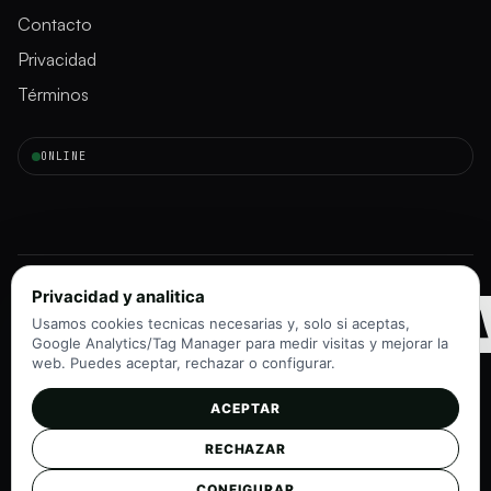
Contacto
Privacidad
Términos
ONLINE
INMORAD
Privacidad y analitica
Usamos cookies tecnicas necesarias y, solo si aceptas,
Google Analytics/Tag Manager para medir visitas y mejorar la
web. Puedes aceptar, rechazar o configurar.
ACEPTAR
Instagram
TikTok
RECHAZAR
©
2026
InmoRadar
v1.0 · Navegadores modernos
CONFIGURAR