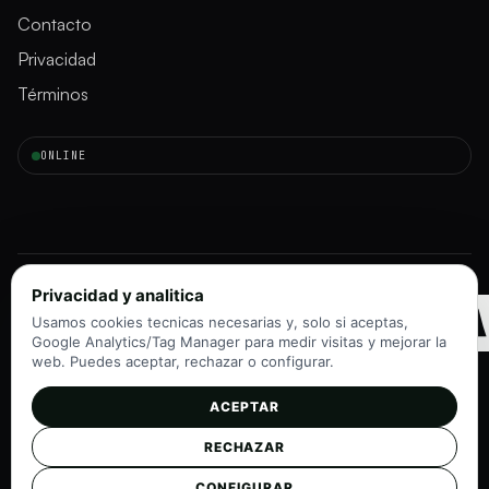
Contacto
Privacidad
Términos
ONLINE
INMORAD
Privacidad y analitica
Usamos cookies tecnicas necesarias y, solo si aceptas,
Google Analytics/Tag Manager para medir visitas y mejorar la
web. Puedes aceptar, rechazar o configurar.
ACEPTAR
Instagram
TikTok
RECHAZAR
©
2026
InmoRadar
v1.0 · Navegadores modernos
CONFIGURAR