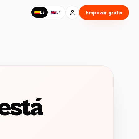
Empezar gratis
ES
EN
 está