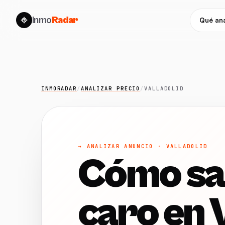
Inmo
Radar
Qué ana
INMORADAR
/
ANALIZAR PRECIO
/
VALLADOLID
→ ANALIZAR ANUNCIO · VALLADOLID
Cómo sab
caro en 