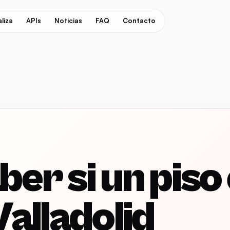
liza
APIs
Noticias
FAQ
Contacto
er si un piso
Valladolid