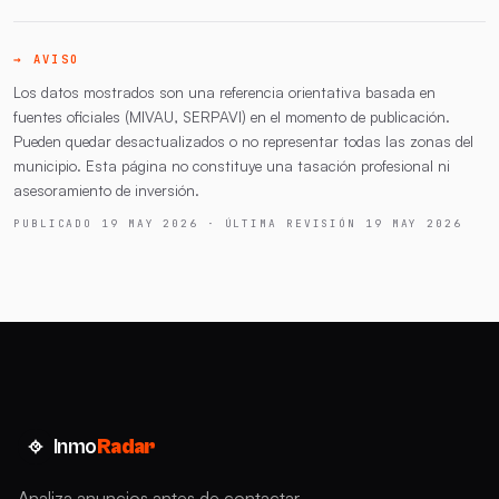
→ AVISO
Los datos mostrados son una referencia orientativa basada en
fuentes oficiales (MIVAU, SERPAVI) en el momento de publicación.
Pueden quedar desactualizados o no representar todas las zonas del
municipio. Esta página no constituye una tasación profesional ni
asesoramiento de inversión.
PUBLICADO 19 MAY 2026 · ÚLTIMA REVISIÓN 19 MAY 2026
Inmo
Radar
Analiza anuncios antes de contactar.