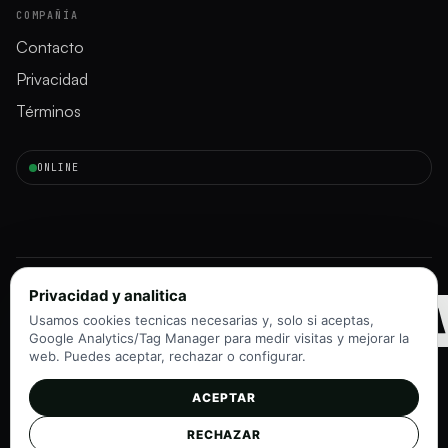
COMPAÑÍA
Contacto
Privacidad
Términos
ONLINE
INMORAD
Privacidad y analitica
Usamos cookies tecnicas necesarias y, solo si aceptas,
Google Analytics/Tag Manager para medir visitas y mejorar la
web. Puedes aceptar, rechazar o configurar.
ACEPTAR
Instagram
TikTok
RECHAZAR